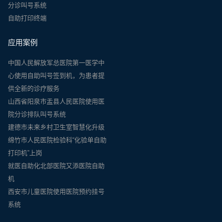
分诊叫号系统
自助打印终端
应用案例
中国人民解放军总医院第一医学中
心使用自助叫号签到机，为患者提
供全新的诊疗服务
山西省阳泉市盂县人民医院使用医
院分诊排队叫号系统
建德市未来乡村卫生室智慧化升级
绵竹市人民医院检验科“化验单自助
打印机”上岗
就医自助化北部医院又添医院自助
机
西安市儿童医院使用医院预约挂号
系统