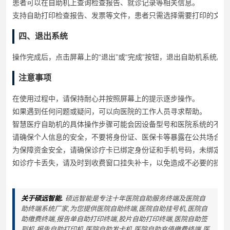
患者可以在自助机上查询检查报告、就诊记录等相关信息。
支持自助打印检查报告、发票等文件，患者只需选择需要打印的文件并
四、退出系统
操作完成后，点击屏幕上的“退出”或“完成”按钮，退出自助机系统。
注意事项
在使用过程中，请保持耐心并按照屏幕上的提示逐步操作。
如果遇到任何问题或疑问，可以向医院的工作人员寻求帮助。
智慧医疗自助机的具体操作步骤可能会因设备型号和医院系统的不同
请确保个人信息的安全，不要将身份证、医保卡等暴露在公共场合，
为保障资金安全，请确保诊疗卡已绑定身份证和手机号码，未绑定的
如诊疗卡丢失，请及时到收费窗口挂失补卡，以免造成不必要的损失
关于硕远智能.
硕远智能是专注十年医院自助服务终端及医院自
助终端系统厂家,为您提供医院自助终端,医院自助挂号机,医院自
助缴费终端,报告单自助打印终端,胶片自助打印终端,医院自助签
到机,报告自助打印机,医院自助发卡机,医院自助充值缴费终端,医