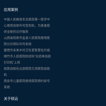
应用案例
中国人民解放军总医院第一医学中
心使用自助叫号签到机，为患者提
供全新的诊疗服务
山西省阳泉市盂县人民医院使用医
院分诊排队叫号系统
建德市未来乡村卫生室智慧化升级
绵竹市人民医院检验科“化验单自助
打印机”上岗
就医自助化北部医院又添医院自助
机
西安市儿童医院使用医院预约挂号
系统
关于硕远