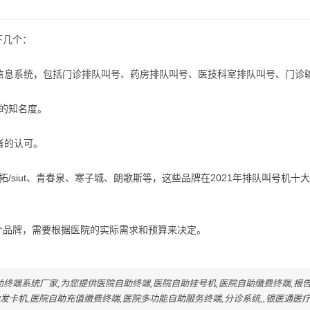
下几个：
院信息系统，包括门诊排队叫号、药房排队叫号、医技科室排队叫号、门诊
一定的知名度。
者的认可。
惠拓/siut、青春泉、寒子城、朗歌斯等，这些品牌在2021年排队叫号机十
个品牌，需要根据医院的实际需求和预算来决定。
终端系统厂家,为您提供医院自助终端,医院自助挂号机,医院自助缴费终端,报
发卡机,医院自助充值缴费终端,医院多功能自助服务终端,分诊系统,,银医通医