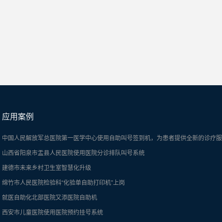
应用案例
中国人民解放军总医院第一医学中心使用自助叫号签到机，为患者提供全新的诊疗服
山西省阳泉市盂县人民医院使用医院分诊排队叫号系统
建德市未来乡村卫生室智慧化升级
绵竹市人民医院检验科“化验单自助打印机”上岗
就医自助化北部医院又添医院自助机
西安市儿童医院使用医院预约挂号系统