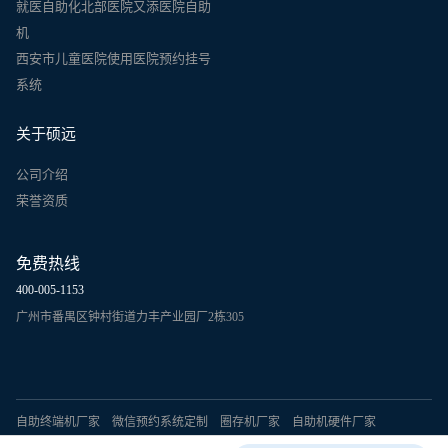
就医自助化北部医院又添医院自助
机
西安市儿童医院使用医院预约挂号
系统
关于硕远
公司介绍
荣誉资质
免费热线
400-005-1153
广州市番禺区钟村街道力丰产业园厂2栋305
自助终端机厂家
微信预约系统定制
圈存机厂家
自助机硬件厂家