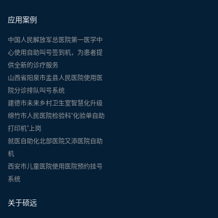
应用案例
中国人民解放军总医院第一医学中
心使用自助叫号签到机，为患者提
供全新的诊疗服务
山西省阳泉市盂县人民医院使用医
院分诊排队叫号系统
建德市未来乡村卫生室智慧化升级
绵竹市人民医院检验科“化验单自助
打印机”上岗
就医自助化北部医院又添医院自助
机
西安市儿童医院使用医院预约挂号
系统
关于硕远